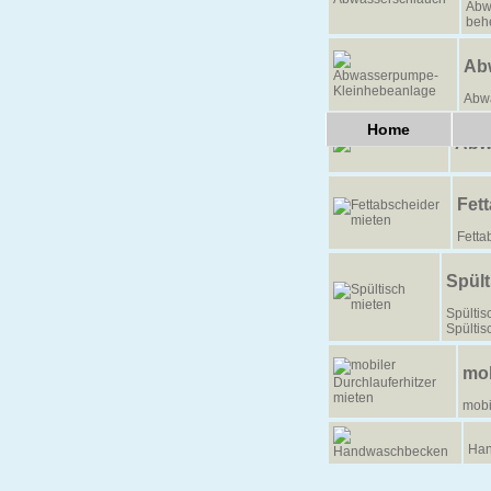
Abw
beh
Ab
Abw
Home
Abw
Fet
Fetta
Spült
Spültis
Spültis
mob
mobi
Han