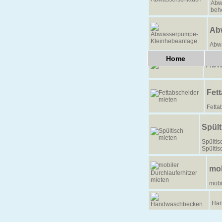
Abw
beh
Ab
Abw
Home
Abw
Fet
Fetta
Spült
Spültis
Spültis
mob
mobi
Han