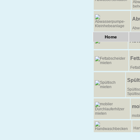
Abw
beh
Ab
Abw
Home
Abw
Fet
Fetta
Spült
Spültis
Spültis
mob
mobi
Han