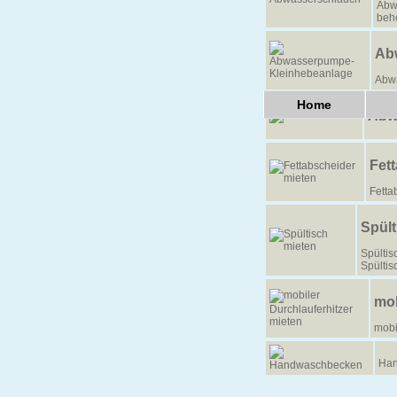
Abw
beh
Ab
Abw
Home
Abw
Fet
Fetta
Spült
Spültis
Spültis
mob
mobi
Han