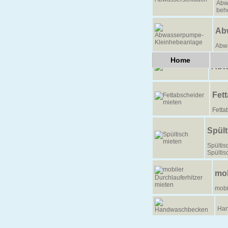
Abw
beh
Ab
Abw
Home
Abw
Fet
Fetta
Spült
Spültis
Spültis
mob
mobi
Han