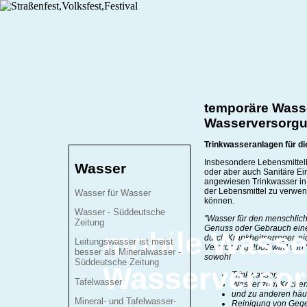
temporäre Wass
Wasserversorg
Trinkwasseranlagen für di
Insbesondere Lebensmittelb
Wasser
oder aber auch Sanitäre Ei
angewiesen Trinkwasser in 
der Lebensmittel zu verwen
Wasser für Wasser
können.
Wasser - Süddeutsche
"Wasser für den menschlic
Zeitung
Genuss oder Gebrauch ein
mobile Wasse
durch Krankheitserreger, ni
Leitungswasser ist meist
Verordnung 2001 wird von 
besser als Mineralwasser -
sowohl
Süddeutsche Zeitung
Wasserverso
Trinkwasser,
Tafelwasser
Wasser zum Kochen,
und zu anderen häu
Mineral- und Tafelwasser-
Reinigung von Gege