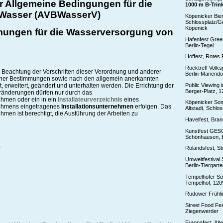
 Allgemeine Bedingungen für die
1000 m B-Trin
 Wasser (AVBWasserV)
Köpenicker Bie
Schlossplatz/Gr
Köpenick
mungen für die Wasserversorgung von
Hafenfest Gre
Berlin-Tegel
Hoffest, Rotes 
Rocktreff Volks
er Beachtung der Vorschriften dieser Verordnung und anderer
Berlin-Mariendo
icher Bestimmungen sowie nach den allgemein anerkannten
Public Viewing 
t, erweitert, geändert und unterhalten werden. Die Errichtung der
Berger-Platz, 1
ränderungen dürfen nur durch das
hmen oder ein in ein
Installateurverzeichnis
eines
Köpenicker Som
ehmens eingetragenes
Installationsunternehmen
erfolgen. Das
Altstadt, Schlo
en ist berechtigt, die Ausführung der Arbeiten zu
Havelfest, Bra
Kunstfest GES
Schönhausen, 
Rolandsfest, St
Umweltfestival 
Berlin-Tiergart
Tempelhofer S
Tempelhof, 1209
Rudower Frühli
Street Food Fes
Ziegenwerder
Europafest, Al