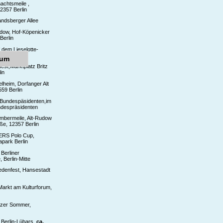
chtsmeile ,
2357 Berlin
Landsberger Allee
dow, Hof-Köpenicker
Berlin
f dem Lieselotte-
2355 Berlin
sum
fest,Marktplatz Britz
in
lheim, Dorfanger Alt
59 Berlin
 Bundespäsidenten,im
despräsidenten
mbermeile, Alt-Rudow
ße, 12357 Berlin
S Polo Cup,
apark Berlin
Berliner
 Berlin-Mitte
denfest, Hansestadt
arkt am Kulturforum,
nzer Sommer,
 Berlin-Lübars,
ca.