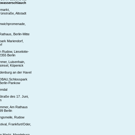
kwasserschlauch
rmarkt,
ünstraße, Altstadt
enwichpromenade,
Rathaus, Berlin-Mitte
park Mariendorf,
rf
in Rudow, Lieselotte-
2355 Berlin
mer, Luisenhain,
ssinsel, Köpenick
ndenburg an der Havel
OBAU,Schlosspark
Berlin-Pankow
endal
Straße des 17. Juni,
en
ommer, Am Rathaus
9 Berlin
ngsmeile, Rudow
tival, Frankfurt/Oder,
ten Markt, Magdeburg