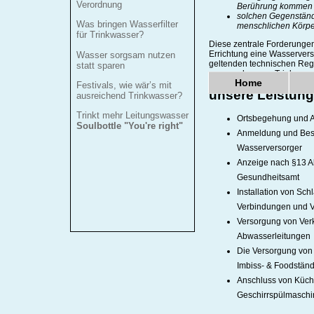
Verordnung
Berührung kommen
solchen Gegenständ
Was bringen Wasserfilter
menschlichen Körper
für Trinkwasser?
Diese zentrale Forderungen
Errichtung eine Wasserver
Wasser sorgsam nutzen
geltenden technischen Reg
statt sparen
nur zugelassene Trinkwass
Home
Festivals, wie wär’s mit
unsere Leistun
ausreichend Trinkwasser?
Trinkt mehr Leitungswasser
Ortsbegehung und A
Soulbottle "You're right"
Anmeldung und Best
Wasserversorger
Anzeige nach §13 A
Gesundheitsamt
Installation von Sc
Verbindungen und Ve
Versorgung von Ver
Abwasserleitungen
Die Versorgung von
Imbiss- & Foodständ
Anschluss von Küch
Geschirrspülmaschi