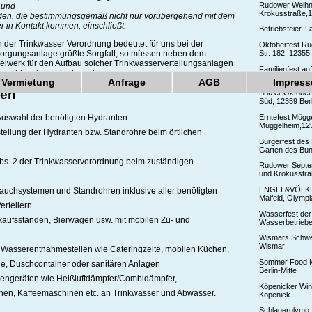
Rudower Weihna
 und
Krokusstraße,1
en, die bestimmungsgemäß nicht nur vorübergehend mit dem
 in Kontakt kommen, einschließt.
Betriebsfeier, 
 der Trinkwasser Verordnung bedeutet für uns bei der
Oktoberfest Ru
sorgungsanlage größte Sorgfalt, so müssen neben dem
Str. 182, 12355 
elwerk für den Aufbau solcher Trinkwasserverteilungsanlagen
Familienfest au
erschläuche verlegt werden.
Berger-Platz, 1
Vermietung
Anfrage
AGB
Impres
gen
Britzer Oktober
Süd, 12359 Berl
Erntefest Mügge
uswahl der benötigten Hydranten
Müggelheim,125
ellung der Hydranten bzw. Standrohre beim örtlichen
Bürgerfest des
Garten des Bun
bs. 2 der Trinkwasserverordnung beim zuständigen
Rudower Septe
und Krokusstra
ENGEL&VÖLKER
hlauchsystemen und Standrohren inklusive aller benötigten
Maifeld, Olympi
rteilern
Wasserfest der 
kaufsständen, Bierwagen usw. mit mobilen Zu- und
Wasserbetriebe,
Wismars Schwe
Wismar
 Wasserentnahmestellen wie Cateringzelte, mobilen Küchen,
Sommer Food M
e, Duschcontainer oder sanitären Anlagen
Berlin-Mitte
engeräten wie Heißluftdämpfer/Combidämpfer,
Köpenicker Wi
nen, Kaffeemaschinen etc. an Trinkwasser und Abwasser.
Köpenick
Schlagerolymp,