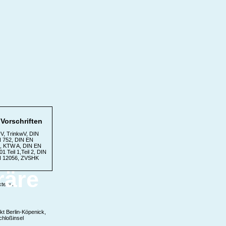
Vorschriften
, TrinkwV, DIN
N 752, DIN EN
 KTW A, DIN EN
1 Teil 1,Teil 2, DIN
N 12056, ZVSHK
räre
te u.a.
t Berlin-Köpenick,
chloßinsel