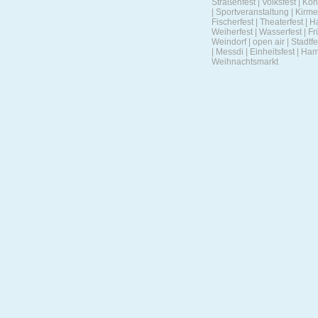
Straßenfest | Volksfest | Kon
| Sportveranstaltung | Kirmes
Fischerfest | Theaterfest | Ha
Weiherfest | Wasserfest | Frü
Weindorf | open air | Stadtfe
| Messdi | Einheitsfest | Ha
Weihnachtsmarkt