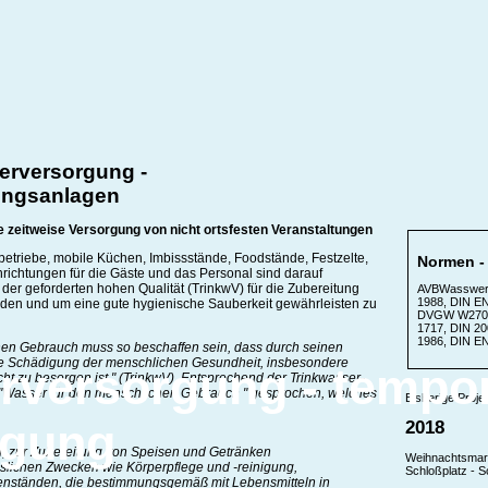
erversorgung -
ungsanlagen
e zeitweise Versorgung von nicht ortsfesten Veranstaltungen
etriebe, mobile Küchen, Imbissstände, Foodstände, Festzelte,
Normen - 
nrichtungen für die Gäste und das Personal sind darauf
der geforderten hohen Qualität (TrinkwV) für die Zubereitung
AVBWasswerV
1988, DIN E
den und um eine gute hygienische Sauberkeit gewährleisten zu
DVGW W270,
1717, DIN 200
1986, DIN E
hen Gebrauch muss so beschaffen sein, dass durch seinen
e Schädigung der menschlichen Gesundheit, insbesondere
rversorgung - tempo
cht zu besorgen ist." (TrinkwV) .Entsprechend der Trinkwasser-
"Wasser für den menschlichen Gebrauch " gesprochen, welches
Bisherige Projek
rgung
2018
 zur Zubereitung von Speisen und Getränken
Weihnachtsmark
slichen Zwecken wie Körperpflege und -reinigung,
Schloßplatz - S
nständen, die bestimmungsgemäß mit Lebensmitteln in