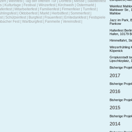
zert | Weinfest | Tag der offenen Tür | Dorffest | Messe | Stadtteilfest
 | Kulturtage | Festival | Winzerfest | Kirchweih | Ostermarkt |
Weinfest Mahlo
fenfest | Mitarbeiterfest | Familienfest | Firmenfeier | Turnfest |
Mahlower Str., 
hlingsfest | Oktoberfest | Markt | Herbstfest | Sommerfest |
Mahlow
st | Schützenfest | Burgfest | Frauenfest | Erntedankfest | Festspiele
Jazz im Park, B
mbacher Fest | Wartburgfest | Fanmeile | Vereinsfest |
Pankow
Hafenfest Berli
Hafen, 10179 Be
Himmelfahrt, S
Winzerfrühling 
Köpenick
Gropiusstadt ta
Lipschitzplatz, 
Bisherige Projek
2017
Bisherige Projek
2016
Bisherige Projek
2015
Bisherige Projek
2014