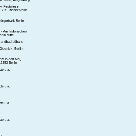
w, Festwiese
15831 Blankenfelde-
ürgerbark Berlin-
n - Am historischen
rlin Mitte
trandbad Lübars
Köpenick, Berlin-
nzt in den Mai,
12353 Berlin
te u.a.
te u.a.
te u.a.
te u.a.