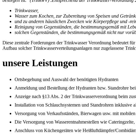
besorgen ist." (TrinkwV) .Entsprechend der Trinkwasser-Verordnung
Trinkwasser,
Wasser zum Kochen, zur Zubereitung von Speisen und Geträn
und zu anderen häuslichen Zwecken wie Körperpflege und -rei
Reinigung von Gegenständen, die bestimmungsgemäß mit Leb
solchen Gegenständen, die bestimmungsgemäß nicht nur vorüb
Diese zentrale Forderungen der Trinkwasser Verordnung bedeutet für
Aufbau solcher Trinkwasserverteilungsanlagen nur zugelassene Trink
unsere Leistungen
Ortsbegehung und Auswahl der benötigten Hydranten
Anmeldung und Bestellung der Hydranten bzw. Standrohre bei
Anzeige nach §13 Abs. 2 der Trinkwasserverordnung beim zus
Installation von Schlauchsystemen und Standrohren inklusive a
Versorgung von Verkaufsständen, Bierwagen usw. mit mobilen
Die Versorgung von Wasserentnahmestellen wie Cateringzelte,
Anschluss von Küchengeräten wie Heißluftdämpfer/Combidämpf