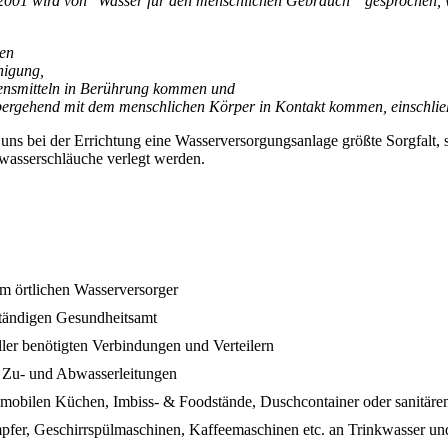
 2001 wird von "Wasser für den menschlichen Gebrauch " gesprochen,
ken
nigung,
ensmitteln in Berührung kommen und
ergehend mit dem menschlichen Körper in Kontakt kommen, einschlie
 uns bei der Errichtung eine Wasserversorgungsanlage größte Sorgfalt
wasserschläuche verlegt werden.
m örtlichen Wasserversorger
tändigen Gesundheitsamt
ller benötigten Verbindungen und Verteilern
 Zu- und Abwasserleitungen
 mobilen Küchen, Imbiss- & Foodstände, Duschcontainer oder sanitäre
er, Geschirrspülmaschinen, Kaffeemaschinen etc. an Trinkwasser un