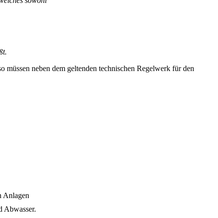
 welches sowohl
ßt.
, so müssen neben dem geltenden technischen Regelwerk für den
n Anlagen
d Abwasser.