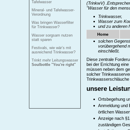
Tafelwasser
(TrinkwV) .Entspreche
"Wasser für den mensc
Mineral- und Tafelwasser-
Verordnung
Trinkwasser,
Wasser zum Koch
Was bringen Wasserfilter
und zu anderen h
für Trinkwasser?
Reinigung von 
Home
Wasser sorgsam nutzen
Lebensmitteln i
statt sparen
solchen Gegenst
vorübergehend m
Festivals, wie wär’s mit
einschließt.
ausreichend Trinkwasser?
Diese zentrale Forder
Trinkt mehr Leitungswasser
bei der Errichtung ein
Soulbottle "You're right"
müssen neben dem gel
solcher Trinkwasserve
Trinkwasserschläuche 
unsere Leistu
Ortsbegehung un
Anmeldung und B
örtlichen Wasse
Anzeige nach §1
zuständigen Ge