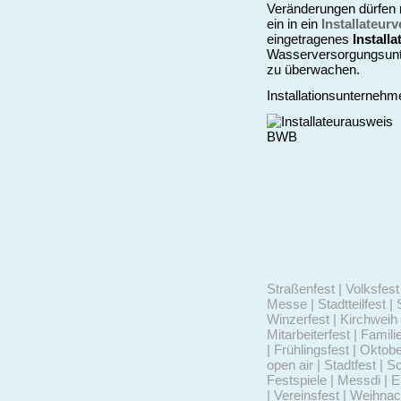
Veränderungen dürfen
ein in ein
Installateur
eingetragenes
Install
Wasserversorgungsunte
zu überwachen.
Installationsunternehm
Straßenfest | Volksfest 
Messe | Stadtteilfest | 
Winzerfest | Kirchweih 
Mitarbeiterfest | Famili
| Frühlingsfest | Oktob
open air | Stadtfest | S
Festspiele | Messdi | 
| Vereinsfest | Weihna