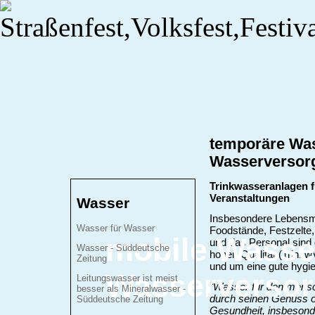
temporäre Was
Wasserversor
Trinkwasseranlagen f
Veranstaltungen
Wasser
Insbesondere Lebensmi
Wasser für Wasser
Foodstände, Festzelte,
mobile Wasse
und das Personal sind 
Wasser - Süddeutsche
hohen Qualität (Trinkw
Zeitung
und um eine gute hygi
Wasserverso
Leitungswasser ist meist
"Wasser für den mensc
besser als Mineralwasser -
durch seinen Genuss 
Süddeutsche Zeitung
Gesundheit, insbesonde