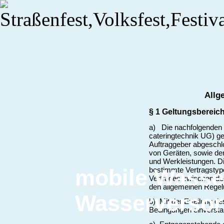
Allg
§ 1 Geltungsbereic
a) Die nachfolgenden
cateringtechnik UG) g
Auftraggeber abgeschl
von Geräten, sowie den
und Werkleistungen. D
mobile Wasse
bestimmte Vertragstyp
Vertrages zwischen de
den allgemeinen Rege
Wasserverso
b) Mit der Erteilung de
Bedingungen einversta