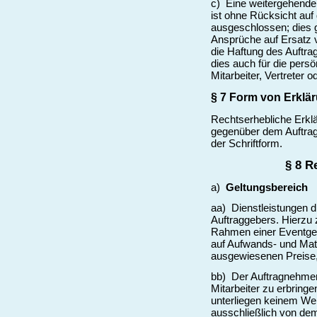
c) Eine weitergehende
ist ohne Rücksicht au
ausgeschlossen; dies g
Ansprüche auf Ersatz v
die Haftung des Auftra
dies auch für die persö
Mitarbeiter, Vertreter o
§ 7 Form von Erklä
Rechtserhebliche Erklä
gegenüber dem Auftrag
der Schriftform.
§ 8 R
a)
Geltungsbereich
aa) Dienstleistungen 
Auftraggebers. Hierzu 
Rahmen einer Eventges
auf Aufwands- und Mat
ausgewiesenen Preise,
bb) Der Auftragnehmer 
Mitarbeiter zu erbring
unterliegen keinem Wei
ausschließlich von de