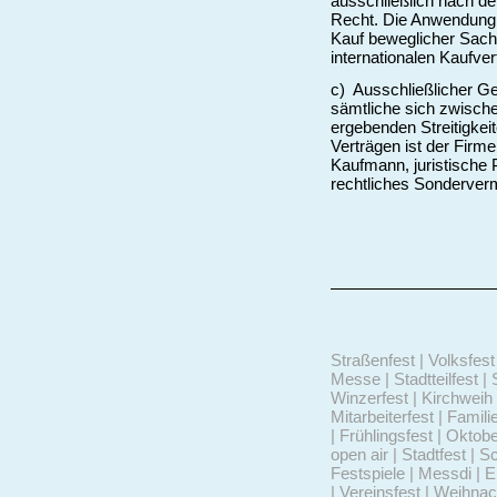
ausschließlich nach d
Recht. Die Anwendung d
Kauf beweglicher Sac
internationalen Kaufve
c) Ausschließlicher Ge
sämtliche sich zwisch
ergebenden Streitigke
Verträgen ist der Firm
Kaufmann, juristische P
rechtliches Sonderverm
Straßenfest | Volksfest 
Messe | Stadtteilfest | 
Winzerfest | Kirchweih 
Mitarbeiterfest | Famili
| Frühlingsfest | Oktob
open air | Stadtfest | S
Festspiele | Messdi | 
| Vereinsfest | Weihna