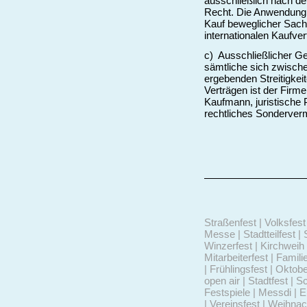
ausschließlich nach d
Recht. Die Anwendung d
Kauf beweglicher Sac
internationalen Kaufve
c) Ausschließlicher Ge
sämtliche sich zwisch
ergebenden Streitigke
Verträgen ist der Firm
Kaufmann, juristische P
rechtliches Sonderverm
Straßenfest | Volksfest 
Messe | Stadtteilfest | 
Winzerfest | Kirchweih 
Mitarbeiterfest | Famili
| Frühlingsfest | Oktob
open air | Stadtfest | S
Festspiele | Messdi | 
| Vereinsfest | Weihna