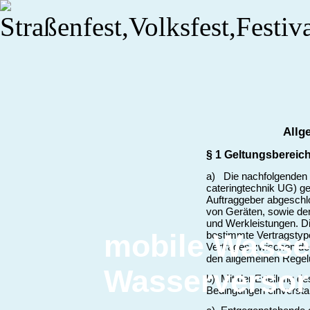
Allg
§ 1 Geltungsbereic
a) Die nachfolgenden
cateringtechnik UG) g
Auftraggeber abgeschl
von Geräten, sowie den
und Werkleistungen. D
mobile Wasse
bestimmte Vertragstyp
Vertrages zwischen de
den allgemeinen Rege
Wasserverso
b) Mit der Erteilung de
Bedingungen einversta