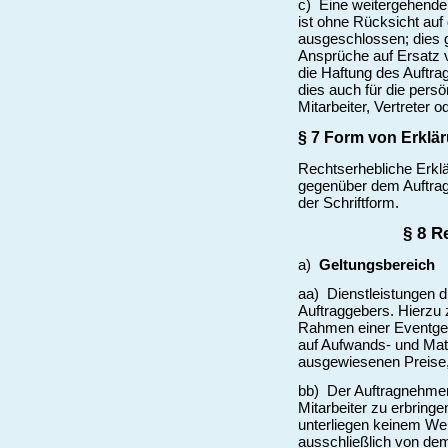
c) Eine weitergehende
ist ohne Rücksicht au
ausgeschlossen; dies g
Ansprüche auf Ersatz v
die Haftung des Auftra
dies auch für die persö
Mitarbeiter, Vertreter o
§ 7 Form von Erklä
Rechtserhebliche Erklä
gegenüber dem Auftrag
der Schriftform.
§ 8 R
a)
Geltungsbereich
aa) Dienstleistungen 
Auftraggebers. Hierzu 
Rahmen einer Eventges
auf Aufwands- und Mat
ausgewiesenen Preise,
bb) Der Auftragnehmer 
Mitarbeiter zu erbring
unterliegen keinem Wei
ausschließlich von de